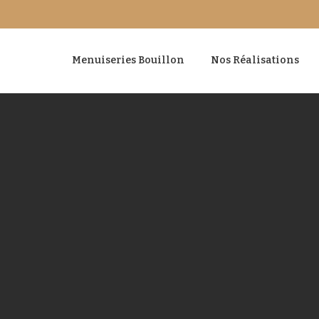
Menuiseries Bouillon
Nos Réalisations
@menuiseries-Bouillon.
fr