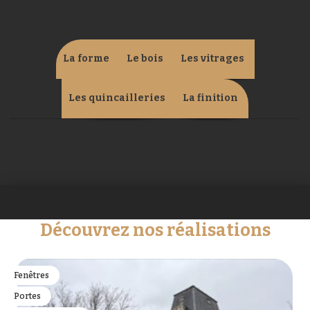
La forme
Le bois
Les vitrages
Les quincailleries
La finition
Découvrez nos réalisations
Fenêtres
Portes